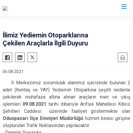
İl Emniyet Müdürlükleri
İlimiz Yediemin Otoparklarına
Çekilen Araçlarla İlgili Duyuru
06.08.2021
İl Merkezimiz sorumluluk alanımız içerisinde bulunan 2
adet (Kentaş ve YAY) Yediemin Otoparkına çeşitli nedenle
çekilerek muhafaza altına alınan araçların men ve çıkış
işlemleri
09.08.2021
tarihi itibariyle Arifiye Mahallesi Kıbrıs
Şehitleri Caddesi üzerinde faaliyet göstermekte olan
Odunpazarı İlçe Emniyet Müdürlüğü
hizmet binası girişine
oluşturulan Trafik Noktasından yapılacaktır.
Önemle Duyurulur.